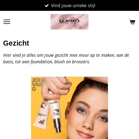
Vind jouw unieke stijl
Ga
direct
naar
de
hoofdinhoud
Gezicht
Hier vind je alles om jouw gezicht mee mooi op te maken, van de
basis, tot aan foundation, blush en bronzers.