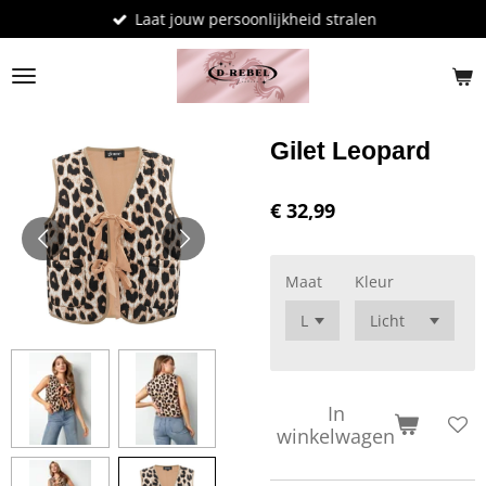
Laat jouw persoonlijkheid stralen
Ga
direct
naar
de
hoofdinhoud
Gilet Leopard
€ 32,99
Maat
Kleur
In
winkelwagen