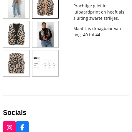
Prachtige gilet in
luipaardprint en heeft als
sluiting zwarte strikjes.
Maat L is draagbaar van
ong. 40 tot 44
Socials
I
F