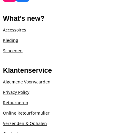
n
a
s
c
t
e
What's new?
a
b
g
o
Accessoires
r
o
Kleding
a
k
m
Schoenen
Klantenservice
Algemene Voorwaarden
Privacy Policy
Retourneren
Online Retourformulier
Verzenden & Ophalen