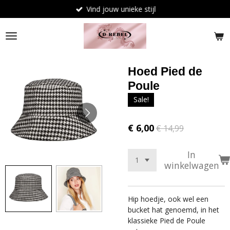
Vind jouw unieke stijl
Ga
direct
naar
de
hoofdinhoud
Hoed Pied de
Poule
Sale!
€ 6,00
€ 14,99
In
winkelwagen
Hip hoedje, ook wel een
bucket hat genoemd, in het
klassieke Pied de Poule