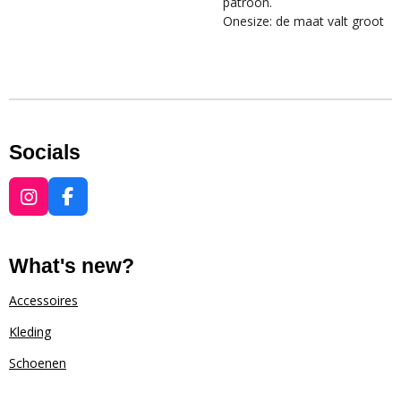
patroon.
Onesize: de maat valt groot
Socials
I
F
n
a
s
c
t
e
What's new?
a
b
g
o
Accessoires
r
o
Kleding
a
k
m
Schoenen