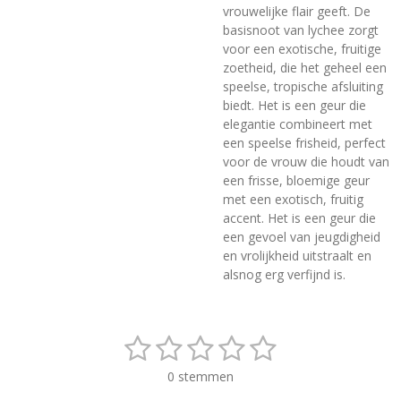
vrouwelijke flair geeft. De
basisnoot van lychee zorgt
voor een exotische, fruitige
zoetheid, die het geheel een
speelse, tropische afsluiting
biedt. Het is een geur die
elegantie combineert met
een speelse frisheid, perfect
voor de vrouw die houdt van
een frisse, bloemige geur
met een exotisch, fruitig
accent. Het is een geur die
een gevoel van jeugdigheid
en vrolijkheid uitstraalt en
alsnog erg verfijnd is.
1
2
3
4
5
S
R
t
a
s
s
s
s
s
e
0 stemmen
t
m
i