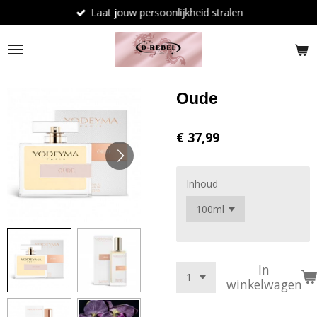
Laat jouw persoonlijkheid stralen
Ga
direct
naar
de
hoofdinhoud
Oude
€ 37,99
Inhoud
In
winkelwagen