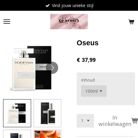
Vind jouw unieke stijl
Ga
direct
naar
de
hoofdinhoud
Oseus
€ 37,99
Inhoud
In
winkelwagen