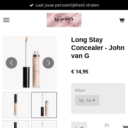
Laat jouw persoonlijkheid stralen
Ga
direct
naar
de
hoofdinhoud
Long Stay
Concealer - John
van G
€ 14,95
Kleur
In