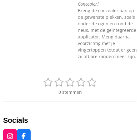
Concealer?
Breng de concealer aan op
de gewenste plekken, zoals
onder de ogen en rond de
neus, met de geïntegreerde
applicator. Meng daarna
voorzichtig met je
vingertoppen totdat er geen
zichtbare randen meer zijn.
1
2
3
4
5
S
R
t
a
s
s
s
s
s
e
0 stemmen
t
m
t
t
t
t
t
i
m
n
e
e
e
e
e
e
g
n
r
r
r
r
r
Socials
:
0
r
r
r
r
s
I
F
t