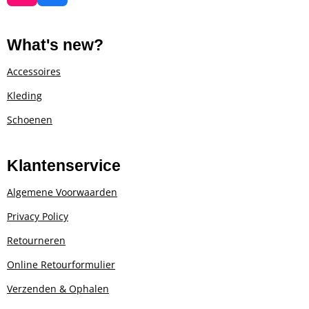
e
e
e
e
n
a
e
n
n
n
n
s
c
r
t
e
r
What's new?
a
b
e
g
o
n
Accessoires
r
o
Kleding
a
k
m
Schoenen
Klantenservice
Algemene Voorwaarden
Privacy Policy
Retourneren
Online Retourformulier
Verzenden & Ophalen