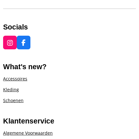
Socials
I
F
n
a
s
c
t
e
What's new?
a
b
g
o
Accessoires
r
o
Kleding
a
k
m
Schoenen
Klantenservice
Algemene Voorwaarden