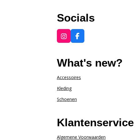
Socials
I
F
n
a
s
c
t
e
What's new?
a
b
g
o
r
o
Accessoires
a
k
Kleding
m
Schoenen
Klantenservice
Algemene Voorwaarden