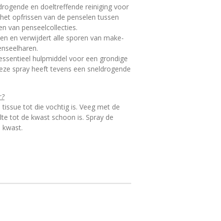
drogende en doeltreffende reiniging voor
het opfrissen van de penselen tussen
en van penseelcollecties.
len en verwijdert alle sporen van make-
enseelharen.
 essentieel hulpmiddel voor een grondige
Deze spray heeft tevens een sneldrogende
r?
tissue tot die vochtig is. Veeg met de
te tot de kwast schoon is. Spray de
 kwast.