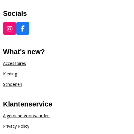
Socials
I
F
n
a
s
c
t
e
What's new?
a
b
g
o
Accessoires
r
o
Kleding
a
k
m
Schoenen
Klantenservice
Algemene Voorwaarden
Privacy Policy