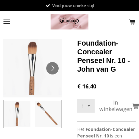
Vind jouw unieke stijl
Ga
direct
naar
de
hoofdinhoud
Foundation-
Concealer
Penseel Nr. 10 -
John van G
€ 16,40
In
winkelwagen
Het
Foundation-Concealer
Penseel Nr. 10
is een