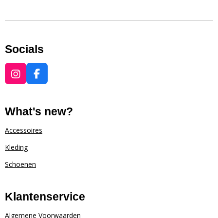
Socials
I
F
n
a
s
c
t
e
What's new?
a
b
g
o
Accessoires
r
o
Kleding
a
k
m
Schoenen
Klantenservice
Algemene Voorwaarden