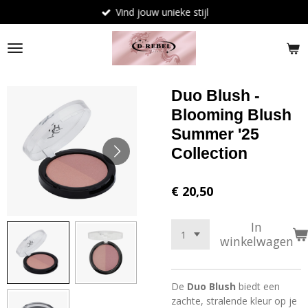
Vind jouw unieke stijl
Ga
direct
naar
de
hoofdinhoud
Duo Blush -
Blooming Blush
Summer '25
Collection
€ 20,50
In
winkelwagen
De
Duo Blush
biedt een
zachte, stralende kleur op je