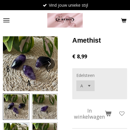
Vind jouw unieke stijl
Ga
direct
naar
de
hoofdinhoud
Amethist
€ 8,99
Edelsteen
In
winkelwagen