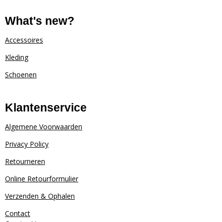
s
c
t
e
What's new?
a
b
g
o
Accessoires
r
o
Kleding
a
k
m
Schoenen
Klantenservice
Algemene Voorwaarden
Privacy Policy
Retourneren
Online Retourformulier
Verzenden & Ophalen
Contact