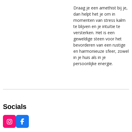
Draag je een amethist bij je,
dan helpt het je om in
momenten van stress kalm
te blijven en je intuïtie te
versterken. Het is een
geweldige steen voor het
bevorderen van een rustige
en harmonieuze sfeer, zowel
in je huis als in je
persoonlijke energie.
Socials
I
F
n
a