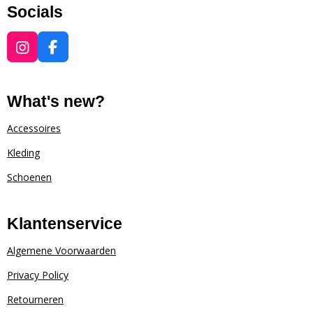
Socials
I
F
n
a
s
c
t
e
What's new?
a
b
g
o
Accessoires
r
o
Kleding
a
k
m
Schoenen
Klantenservice
Algemene Voorwaarden
Privacy Policy
Retourneren