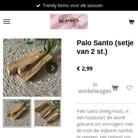
Trendy items voor elk seizoen
Ga
direct
naar
de
hoofdinhoud
Palo Santo (setje
van 2 st.)
€ 2,99
In
winkelwagen
Palo Santo (heilig hout), is
een houtsoort die wordt
gebrand om vervolgens met
de rook die vrijkomt ruimtes
te reinigen. Het
bekend om