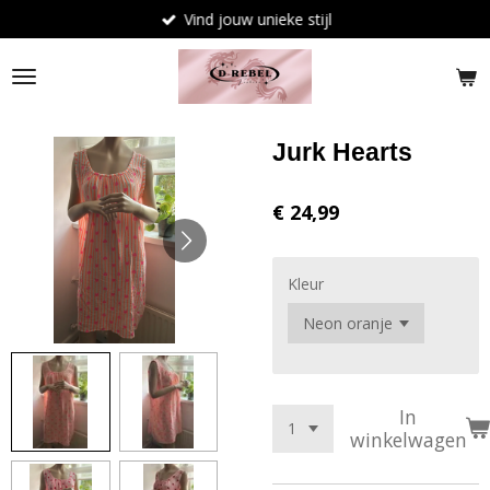
Vind jouw unieke stijl
Ga
direct
naar
de
hoofdinhoud
Jurk Hearts
€ 24,99
Kleur
In
winkelwagen