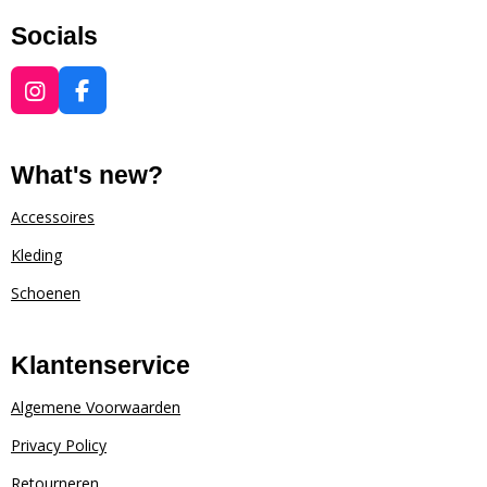
Socials
I
F
n
a
s
c
t
e
What's new?
a
b
g
o
Accessoires
r
o
Kleding
a
k
m
Schoenen
Klantenservice
Algemene Voorwaarden
Privacy Policy
Retourneren